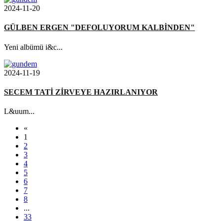
2024-11-20
GÜLBEN ERGEN "DEFOLUYORUM KALBİNDEN"
Yeni albümü i&c...
2024-11-19
SECEM TATİ ZİRVEYE HAZIRLANIYOR
L&uum...
«
1
2
3
4
5
6
7
8
...
33