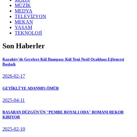
MÜZİK
MEDYA
TELEVİZYON
MEKAN
YAŞAM
TEKNOLOJİ
Son Haberler
Karaköy'de Gecelere Kül Damgası: Kül Yeni Nesil Ocakbaşı Eğlencesi
Başladı
2026-02-17
GEYİKLİ'YE ADANMIŞ ÖMÜR
2025-04-11
BAŞARAN DÜZGÜN'ÜN "PEMBE BOYALI ODA" ROMANI REKOR
KIRIYOR
2025-02-10